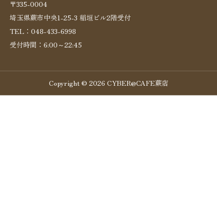
〒335-0004
埼玉県蕨市中央1-25-3 稲垣ビル2階受付
お問い合わせ
TEL：048-433-6998
受付時間：6:00～22:45
Copyright © 2026 CYBER@CAFE蕨店

048-433-6998